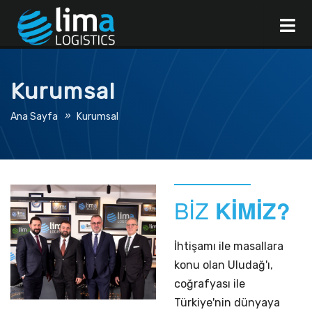
Kurumsal
»
Ana Sayfa
Kurumsal
BİZ
KİMİZ?
İhtişamı ile masallara
konu olan Uludağ'ı,
coğrafyası ile
Türkiye'nin dünyaya