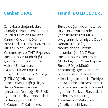
Cenker URAL
Hamdi BÜLBÜLDERE
Çanakkale doğumludur.
Bursa doğumludur. İstanbul
Uludağ Üniversitesi İktisadi
Bilgi Üniversitesi'nde
ve İdari Bilimler Fakültesi
yöneticilik ile ilgili MBA
Kamu Yönetimi bölümü
programını bitirmiştir. Oyak
mezunudur. Dünya Gazetesi
Renault ile Tofaş
Bursa Bölge Temsilci
fabrikalarında üretim
Yardımcılığı ve TNT Express
sorumluluğu, TNT Express
Bursa Bölge Müdürlüğü
Bursa Bölge Operasyon
görevlerinde bulunmuştur.
Müdürlüğü ve Ceva Lojistik
Halen Uluslararası
Bursa Bölge Müdür
Taşımacılık ve Lojistik
Yardımcılığı görevlerinde
Hizmet Üretenleri Derneği
bulunmuştur. Halen Rumeli
(UTİKAD), Hizmet
kökenli girişimcilerin Türkiye
İhracatçıları Birliği (HİB) ve
ve Balkanlardaki sesi olmak
Bursa Sanayicileri ve
amacıyla kurulan Rumelisiad
İşinsanları Derneği (BUSİAD)
üyesidir. Türkiye Basketbol
üyesidir. Türkiye Basketbol
Federasyonu (TBF)
Federasyonu (TBF)
1.Kademe C Kategorisi
1.Kademe C Kategorisi
yönetici sertifikasına