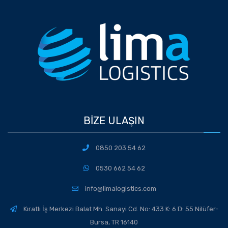
BIZE ULAŞIN
0850 203 54 62
0530 662 54 62
info@limalogistics.com
Kıratlı İş Merkezi Balat Mh. Sanayi Cd. No: 433 K: 6 D: 55 Nilüfer-
Bursa, TR 16140