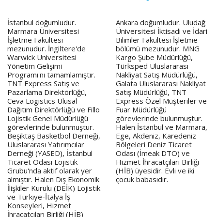
İstanbul doğumludur.
Ankara doğumludur. Uludağ
Marmara Üniversitesi
Üniversitesi İktisadi ve İdari
İşletme Fakültesi
Bilimler Fakültesi İşletme
mezunudur. İngiltere'de
bölümü mezunudur. MNG
Warwick Üniversitesi
Kargo Şube Müdürlüğü,
Yönetim Gelişimi
Türksped Uluslararası
Programı'nı tamamlamıştır.
Nakliyat Satış Müdürlüğü,
TNT Express Satış ve
Galata Uluslararası Nakliyat
Pazarlama Direktörlüğü,
Satış Müdürlüğü, TNT
Ceva Logistics Ulusal
Express Özel Müşteriler ve
Dağıtım Direktörlüğü ve Fillo
Fuar Müdürlüğü
Lojistik Genel Müdürlüğü
görevlerinde bulunmuştur.
görevlerinde bulunmuştur.
Halen İstanbul ve Marmara,
Beşiktaş Basketbol Derneği,
Ege, Akdeniz, Karedeniz
Uluslararası Yatırımcılar
Bölgeleri Deniz Ticaret
Derneği (YASED), İstanbul
Odası (İmeak DTO) ve
Ticaret Odası Lojistik
Hizmet İhracatçıları Birliği
Grubu'nda aktif olarak yer
(HİB) üyesidir. Evli ve iki
almıştır. Halen Dış Ekonomik
çocuk babasıdır.
İlişkiler Kurulu (DEİK) Lojistik
ve Türkiye-İtalya İş
Konseyleri, Hizmet
İhracatçıları Birliği (HİB)